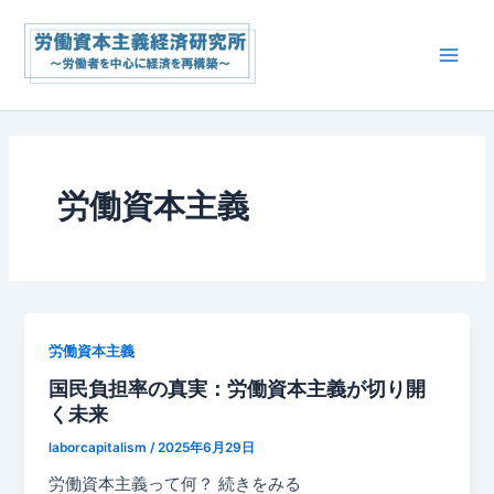
内
Main
容
Men
を
ス
キ
ッ
プ
労働資本主義
労働資本主義
国民負担率の真実：労働資本主義が切り開
く未来
laborcapitalism
/
2025年6月29日
労働資本主義って何？ 続きをみる