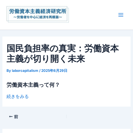
内
Main
容
Men
を
ス
キ
ッ
国民負担率の真実：労働資本
プ
主義が切り開く未来
By
laborcapitalism
/
2025年6月29日
労働資本主義って何？
続きをみる
前